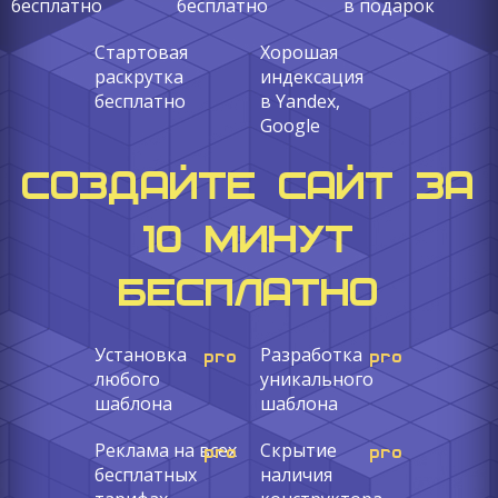
бесплатно
бесплатно
в подарок
Стартовая
Хорошая
раскрутка
индексация
бесплатно
в Yandex,
Google
СОЗДАЙТЕ САЙТ ЗА
10 МИНУТ
БЕСПЛАТНО
Установка
Разработка
любого
уникального
шаблона
шаблона
Реклама на всех
Скрытие
бесплатных
наличия